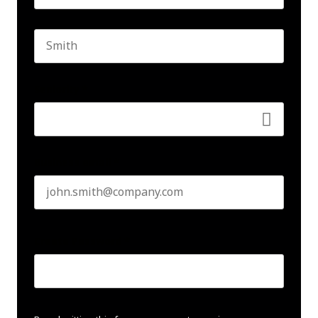
First name
Last name
Seniority
*
Business email
*
Create Password
*