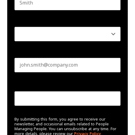
Last name
Seniority
*
Business email
*
Create Password
*
By submitting this form, you agree to receive our
newsletter, and occasional emails related to People
Managing People. You can unsubscribe at any time. For
more details, please review our
Privacy Policy