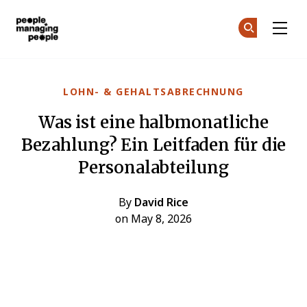
Menschen, die Menschen führen
Co
Co
Skip to main content
LOHN- & GEHALTSABRECHNUNG
Was ist eine halbmonatliche
Bezahlung? Ein Leitfaden für die
Personalabteilung
By
David Rice
on May 8, 2026