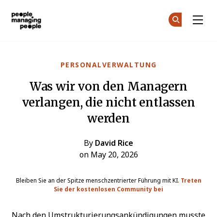
Menschen, die Menschen führen
Co
Co
Skip to main content
PERSONALVERWALTUNG
Was wir von den Managern
verlangen, die nicht entlassen
werden
By
David Rice
on May 20, 2026
Bleiben Sie an der Spitze menschzentrierter Führung mit KI.
Treten
Sie der kostenlosen Community bei
Nach den Umstrukturierungsankündigungen musste