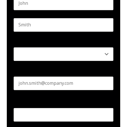
First name
Last name
Seniority
*
Business email
*
Create Password
*