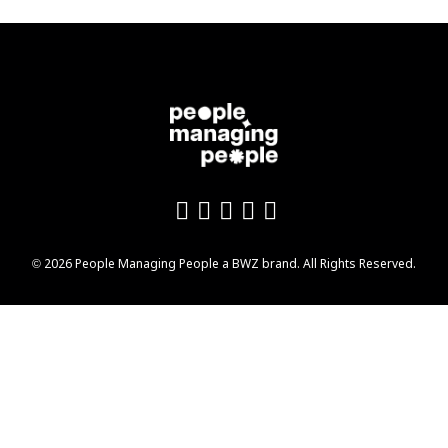
Like us on Facebook
Follow us on Twitter
Follow us on YouTu
Add us on LinkedI
Follow us on In
Opens new window
© 2026 People Managing People a
BWZ
brand. All Rights Reserved.