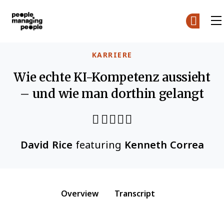
Menschen, die Menschen führen
Skip to main content
KARRIERE
Wie echte KI-Kompetenz aussieht
– und wie man dorthin gelangt
Share through Email
Print this page
Share on Pinterest
Share on Twitter
Share on Facebook
Share on LinkedIn
David Rice
featuring
Kenneth Correa
Overview
Transcript