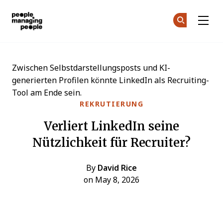
Menschen, die Menschen führen
Co
Co
Skip to main content
Zwischen Selbstdarstellungsposts und KI-
generierten Profilen könnte LinkedIn als Recruiting-
Tool am Ende sein.
REKRUTIERUNG
Verliert LinkedIn seine
Nützlichkeit für Recruiter?
By
David Rice
on May 8, 2026