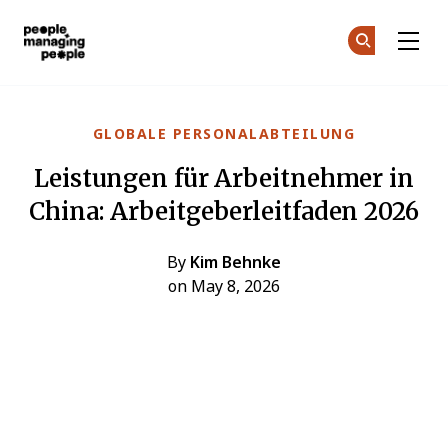
Menschen, die Menschen führen
Co
Co
Skip to main content
GLOBALE PERSONALABTEILUNG
Leistungen für Arbeitnehmer in
China: Arbeitgeberleitfaden 2026
By
Kim Behnke
on May 8, 2026