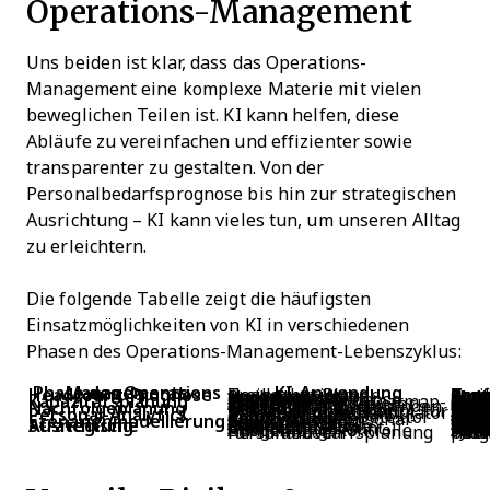
Operations-Management
Uns beiden ist klar, dass das Operations-
Management eine komplexe Materie mit vielen
beweglichen Teilen ist. KI kann helfen, diese
Abläufe zu vereinfachen und effizienter sowie
transparenter zu gestalten. Von der
Personalbedarfsprognose bis hin zur strategischen
Ausrichtung – KI kann vieles tun, um unseren Alltag
zu erleichtern.
Die folgende Tabelle zeigt die häufigsten
Einsatzmöglichkeiten von KI in verschiedenen
Phasen des Operations-Management-Lebenszyklus:
Phase des Operations Managements
KI-Anwendung
Headcount-Prognose
Treiberbasierter Headcount-Planer
Prognostiziert automatisch 
Nach Fluktuation angepasster Bedarfsplaner
Bezieht prognostizierte
Leitplanken & Warnhinweise für rollierende Prognose
Erkennt Abwei
Kapazitätsplanung
Skill-Kapazitäts-Heatmap-Ersteller
Stellt das aktuelle Qualifikationsangebot
Schicht- & Abdeckungsoptimierer
Optimiert Schichtmuster 
Empfehlung Überstunden vs. Einstellung
Zeigt auf, wann Ü
Nachfolgeplanung
Nachfolge-Shortlist-Generator
Erstellt automatisch Kandidatenlisten
Überwachungsmonitor für Schlüsselfunktionen
Bewertet kontinuierlich d
Bereitschaftszeitsimulator
Prognostiziert die Zeit 
Personal-Analytics
Automatisiertes KPI-Planungspaket
Erstellt ein mona
Kohorten-Drift-Detektor
Findet Mixverände
Abgleich von Personal- und Finanzdaten
Stimmt HRIS-, ATS- und 
Szenarienmodellierung
Self-Service-Szenarienstudio
Ermöglicht Führungskräfte
Simulator für RIF-Auswirkungen
Ermittelt Kapazitäts-, K
Strategische Ausrichtung
Optimierer der Standortstrategie
Vergleicht Ons
OKR-zu-Headcount-Abbildung
Übersetzt strategische Ziele
Budget-Ausrichtungskontrolle
Hält Headcount-Pläne syn
Personalbedarfsplanung für Initiativen
Taktet Einstellungse