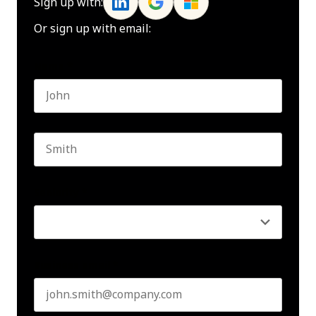
Sign up with:
Or sign up with email:
Name
*
First name
Last name
Seniority
*
Business email
*