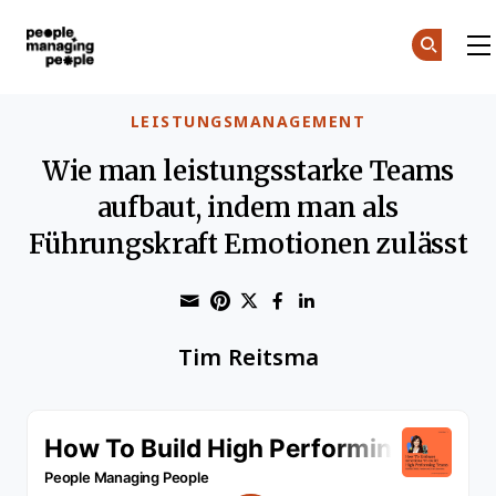
Menschen, die Menschen führen
Skip to main content
LEISTUNGSMANAGEMENT
Wie man leistungsstarke Teams
aufbaut, indem man als
Führungskraft Emotionen zulässt
Share through Email
Print this page
Share on Pinterest
Share on Twitter
Share on Faceboo
Share on Linke
Tim Reitsma