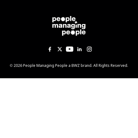
Like us on Facebook
Follow us on Twitter
Follow us on YouTub
Add us on Linked
Follow us on I
Opens new window
© 2026 People Managing People a
BWZ
brand. All Rights Reserved.