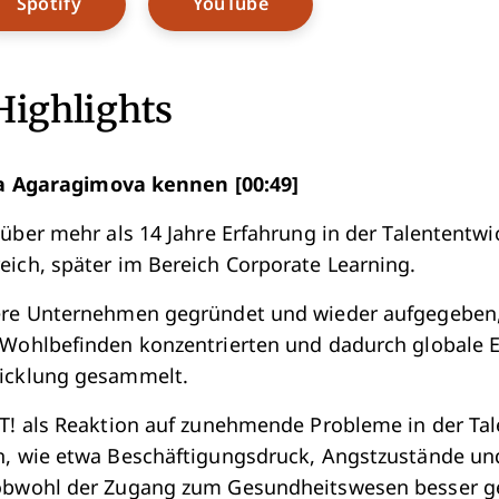
w Window
Opens New Window
Opens New Window
Spotify
YouTube
Highlights
a Agaragimova kennen [00:49]
 über mehr als 14 Jahre Erfahrung in der Talententw
ich, später im Bereich Corporate Learning.
ere Unternehmen gegründet und wieder aufgegeben, 
 Wohlbefinden konzentrierten und dadurch globale E
icklung gesammelt.
T! als Reaktion auf zunehmende Probleme in der Tal
n, wie etwa Beschäftigungsdruck, Angstzustände u
obwohl der Zugang zum Gesundheitswesen besser ge