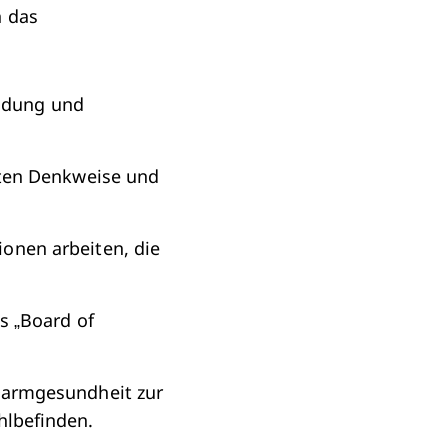
n das
indung und
eten Denkweise und
tionen arbeiten, die
s „Board of
Darmgesundheit zur
lbefinden.