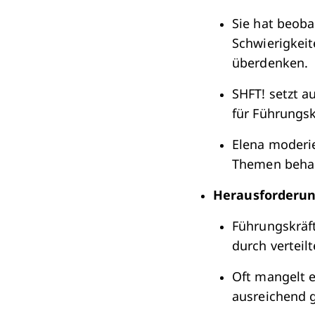
Sie hat beob
Schwierigkeit
überdenken.
SHFT! setzt a
für Führungsk
Elena moderie
Themen behan
Herausforderun
Führungskräft
durch vertei
Oft mangelt e
ausreichend g