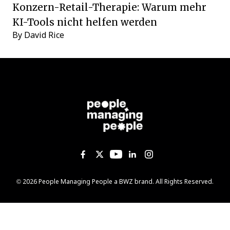
Konzern-Retail-Therapie: Warum mehr
KI-Tools nicht helfen werden
By
David Rice
Like us on Facebook
Follow us on Twitter
Follow us on YouTub
Add us on Linked
Follow us on I
Opens new window
© 2026 People Managing People a
BWZ
brand. All Rights Reserved.