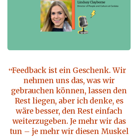
Feedback ist ein Geschenk. Wir
nehmen uns das, was wir
gebrauchen können, lassen den
Rest liegen, aber ich denke, es
wäre besser, den Rest einfach
weiterzugeben. Je mehr wir das
tun – je mehr wir diesen Muskel