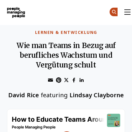
Menschen, die Menschen führen
Skip to main content
LERNEN & ENTWICKLUNG
Wie man Teams in Bezug auf
berufliches Wachstum und
Vergütung schult
Share through Email
Print this page
Share on Pinterest
Share on Twitter
Share on Faceboo
Share on Linke
David Rice
featuring
Lindsay Clayborne