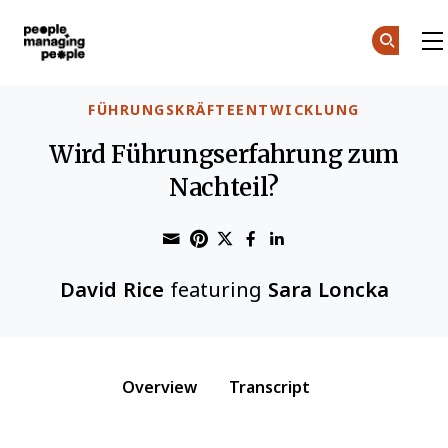
Menschen, die Menschen führen
Skip to main content
FÜHRUNGSKRÄFTEENTWICKLUNG
Wird Führungserfahrung zum
Nachteil?
Share through Email
Print this page
Share on Pinterest
Share on Twitter
Share on Faceboo
Share on Linke
David Rice
featuring
Sara Loncka
Overview
Transcript