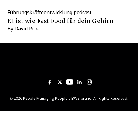
Führungskräfteentwicklung
podcast
KI ist wie Fast Food für dein Gehirn
By
David Rice
Like us on Facebook
Follow us on Twitter
Follow us on YouTub
Add us on Linked
Follow us on I
Opens new window
© 2026 People Managing People a
BWZ
brand. All Rights Reserved.