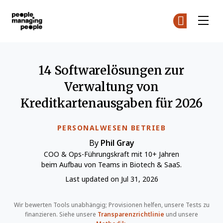
Menschen, die Menschen führen
Co
Co
Skip to main content
14 Softwarelösungen zur
Verwaltung von
Kreditkartenausgaben für 2026
PERSONALWESEN BETRIEB
By
Phil Gray
COO & Ops-Führungskraft mit 10+ Jahren
beim Aufbau von Teams in Biotech & SaaS.
Last updated on Jul 31, 2026
Wir bewerten Tools unabhängig; Provisionen helfen, unsere Tests zu
finanzieren. Siehe unsere
Transparenzrichtlinie
und unsere