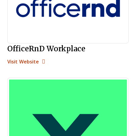
OfficeRnD Workplace
Opens new window
Opens New Window
Visit Website