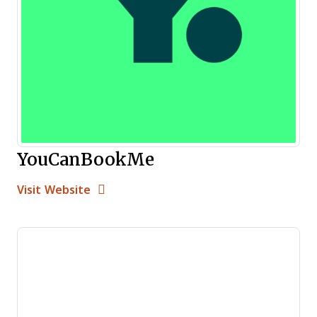
YouCanBookMe
Opens new window
Opens New Window
Visit Website