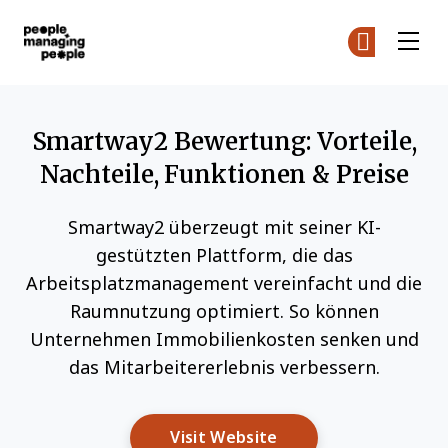
Menschen, die Menschen führen
Co
Co
Skip to main content
Smartway2 Bewertung: Vorteile,
Nachteile, Funktionen & Preise
Smartway2 überzeugt mit seiner KI-
gestützten Plattform, die das
Arbeitsplatzmanagement vereinfacht und die
Raumnutzung optimiert. So können
Unternehmen Immobilienkosten senken und
das Mitarbeitererlebnis verbessern.
Opens New Window
Visit Website