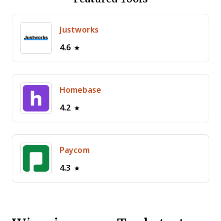
Justworks
4.6
Homebase
4.2
Paycom
4.3