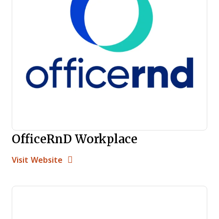
OfficeRnD Workplace
Opens new window
Opens New Window
Visit Website