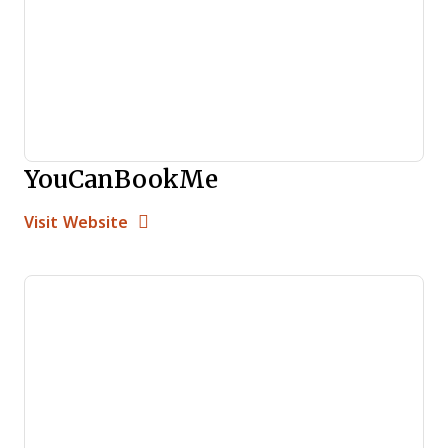
YouCanBookMe
Opens new window
Opens New Window
Visit Website