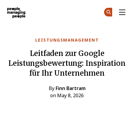
Menschen, die Menschen führen
Co
Co
Skip to main content
LEISTUNGSMANAGEMENT
Leitfaden zur Google
Leistungsbewertung: Inspiration
für Ihr Unternehmen
By
Finn Bartram
on May 8, 2026