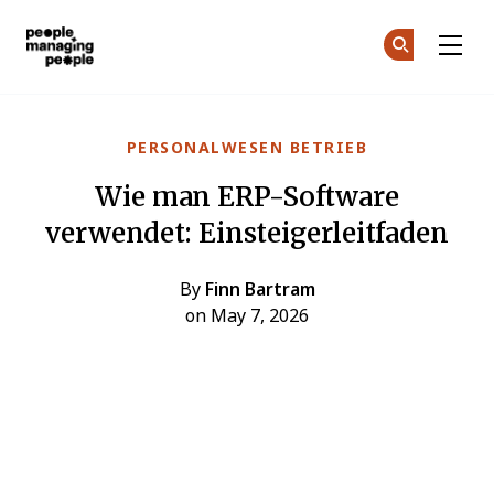
Menschen, die Menschen führen
Co
Co
Skip to main content
PERSONALWESEN BETRIEB
Wie man ERP-Software
verwendet: Einsteigerleitfaden
By
Finn Bartram
on May 7, 2026