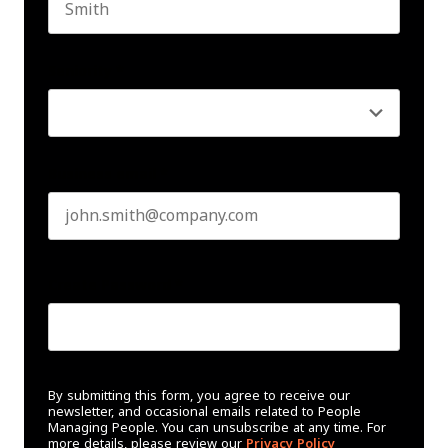
Last name
Seniority
*
Business email
*
Create Password
*
By submitting this form, you agree to receive our
newsletter, and occasional emails related to People
Managing People. You can unsubscribe at any time. For
more details, please review our
Privacy Policy