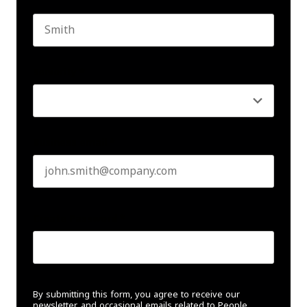
First name
Last name
Seniority
*
Business email
*
Create Password
*
By submitting this form, you agree to receive our
newsletter, and occasional emails related to People