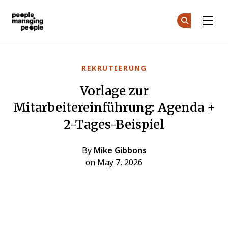
Menschen, die Menschen führen
Co
Co
Skip to main content
REKRUTIERUNG
Vorlage zur
Mitarbeitereinführung: Agenda +
2-Tages-Beispiel
By
Mike Gibbons
on May 7, 2026