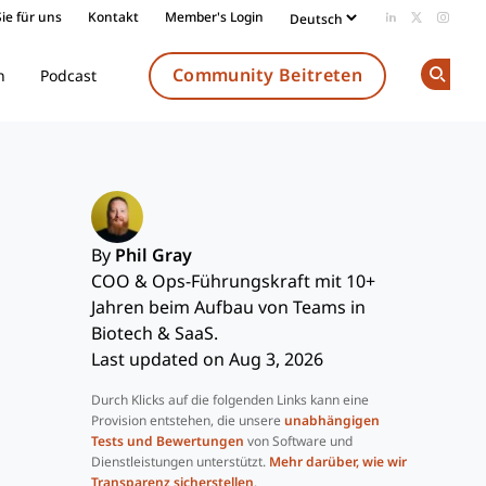
ie für uns
Kontakt
Member's Login
Add us on Li
Follow us
Follow
Community Beitreten
n
Podcast
Op
By
Phil Gray
COO & Ops-Führungskraft mit 10+
Jahren beim Aufbau von Teams in
Biotech & SaaS.
Last updated on Aug 3, 2026
Durch Klicks auf die folgenden Links kann eine
Provision entstehen, die unsere
unabhängigen
Tests und Bewertungen
von Software und
Dienstleistungen unterstützt.
Mehr darüber, wie wir
Transparenz sicherstellen
.