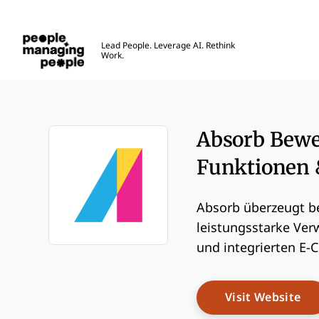
Menschen, die Menschen führen
Lead People. Leverage AI. Rethink
Work.
Skip to main content
Absorb Bewer
Funktionen 
Absorb überzeugt be
leistungsstarke Ve
und integrierten E
Opens new window
Op
Visit Website