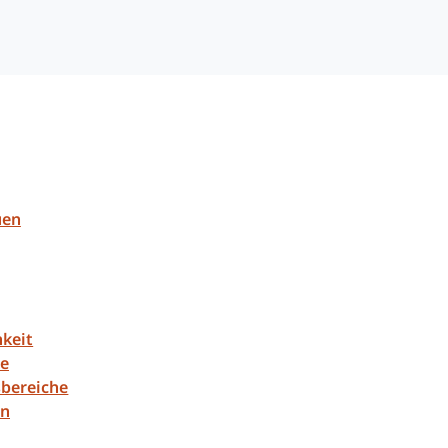
uen
keit
le
bereiche
en