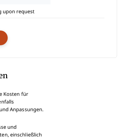
g upon request
pens New Window
ten
e Kosten für
nfalls
n und Anpassungen.
sse und
n, einschließlich