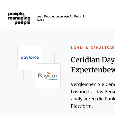
Menschen, die Menschen führen
Lead People. Leverage AI. Rethink
Work.
Skip to main content
LOHN- & GEHALTSA
Ceridian Day
Expertenbew
Vergleichen Sie Cer
Lösung für das Per
analysieren die Funk
Plattform.