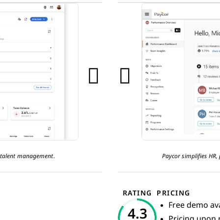
d talent management.
Paycor simplifies HR
RATING
PRICING
Free demo ava
4.3
Pricing upon 