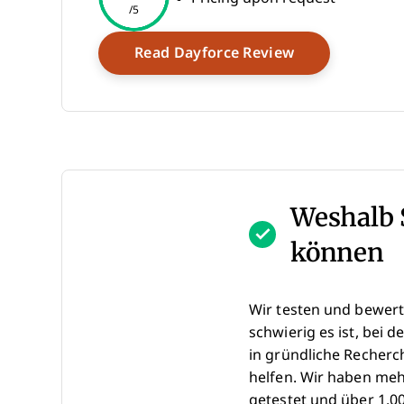
/5
Opens New Wi
Read Dayforce Review
Weshalb 
können
Wir testen und bewert
schwierig es ist, bei d
in gründliche Recherc
helfen. Wir haben me
getestet und über 1.