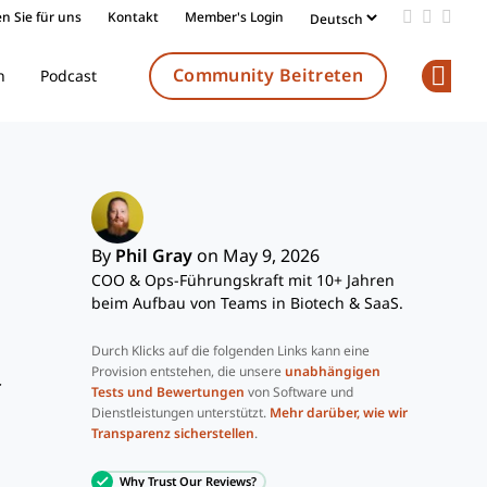
n Sie für uns
Kontakt
Member's Login
Add us on
Follow 
Follo
Community Beitreten
n
Podcast
Op
By
Phil Gray
on May 9, 2026
COO & Ops-Führungskraft mit 10+ Jahren
beim Aufbau von Teams in Biotech & SaaS.
Durch Klicks auf die folgenden Links kann eine
Provision entstehen, die unsere
unabhängigen
r
Tests und Bewertungen
von Software und
Dienstleistungen unterstützt.
Mehr darüber, wie wir
Transparenz sicherstellen
.
Why Trust Our Reviews?