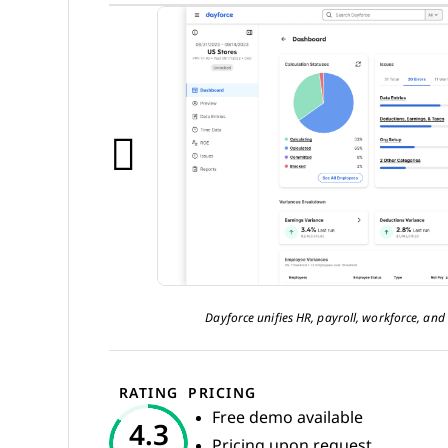
Dayforce unifies HR, payroll, workforce, an
RATING
PRICING
Free demo available
4.3
Pricing upon request