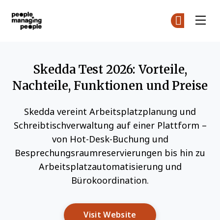
Menschen, die Menschen führen
Co
Co
Skip to main content
Skedda Test 2026: Vorteile,
Nachteile, Funktionen und Preise
Skedda vereint Arbeitsplatzplanung und
Schreibtischverwaltung auf einer Plattform –
von Hot-Desk-Buchung und
Besprechungsraumreservierungen bis hin zu
Arbeitsplatzautomatisierung und
Bürokoordination.
Opens New Window
Visit Website