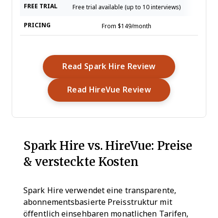
FREE TRIAL
Free trial available (up to 10 interviews)
Free d
PRICING
From $149/month
Pricing
Opens New Wi
Read Spark Hire Review
Opens New Win
Read HireVue Review
Spark Hire vs. HireVue: Preise
& versteckte Kosten
Spark Hire verwendet eine transparente,
abonnementsbasierte Preisstruktur mit
öffentlich einsehbaren monatlichen Tarifen,