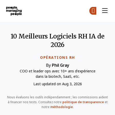
Gestion des personnes
Re
Re
Skip to main content
10 Meilleurs Logiciels RH IA de
2026
OPÉRATIONS RH
By
Phil Gray
COO et leader ops avec 10+ ans d'expérience
dans la biotech, SaaS, etc.
Last updated on Aug 3, 2026
Nous évaluons les outils indépendamment ; les commissions aident
à financer nos tests. Consultez notre
politique de transparence
et
notre
méthodologie
.