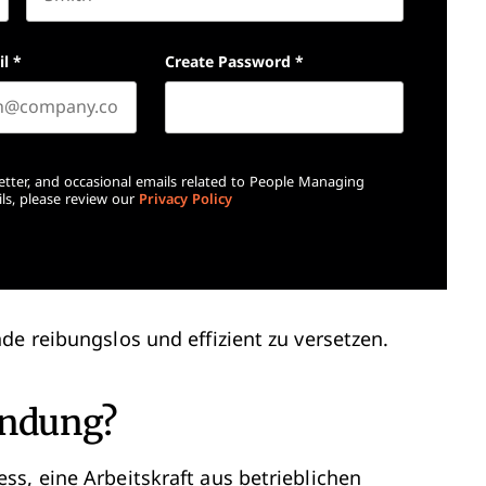
Last name
il
*
Create Password
*
etter, and occasional emails related to People Managing
ls, please review our
Privacy Policy
de reibungslos und effizient zu versetzen.
endung?
s, eine Arbeitskraft aus betrieblichen