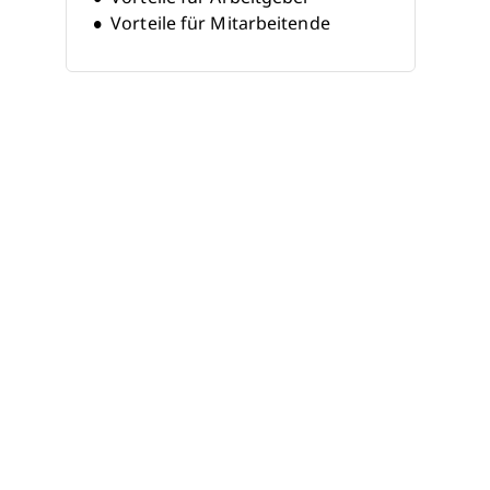
Vorteile für Mitarbeitende
Kosten
Herausforderungen
Was sind
Mitarbeiterumzugsdienste?
Best Practices
Beispiele
faqs