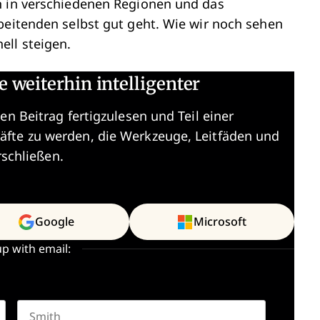
n in verschiedenen Regionen und das
beitenden selbst gut geht. Wie wir noch sehen
ll steigen.
e weiterhin intelligenter
en Beitrag fertigzulesen und Teil einer
äfte zu werden, die Werkzeuge, Leitfäden und
rschließen.
Google
Microsoft
up with email: