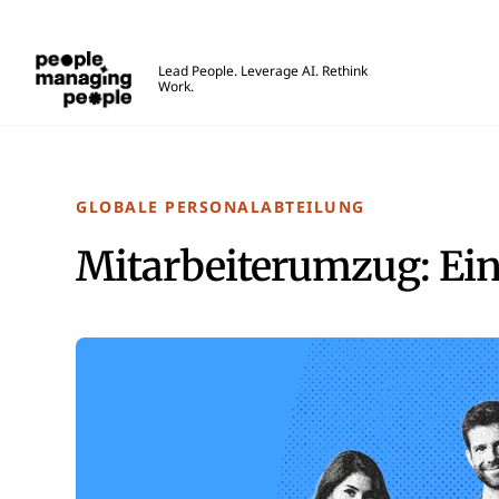
Menschen, die Menschen führen
Lead People. Leverage AI. Rethink
Work.
Skip to main content
GLOBALE PERSONALABTEILUNG
Mitarbeiterumzug: Ein