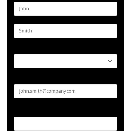
First name
Last name
Seniority
*
Business email
*
Create Password
*