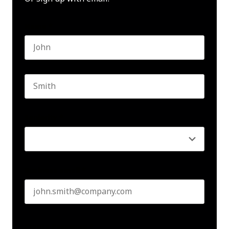
Name
*
First name
Last name
Seniority
*
Business email
*
Create Password
*