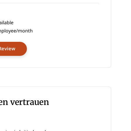
ilable
mployee/month
Opens New Window
Review
en vertrauen