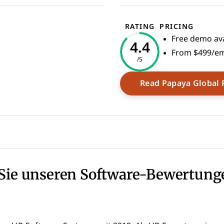
RATING
PRICING
Free demo ava
4.4
From $499/e
/5
dow
Read Papaya Global 
Sie unseren Software-Bewertung