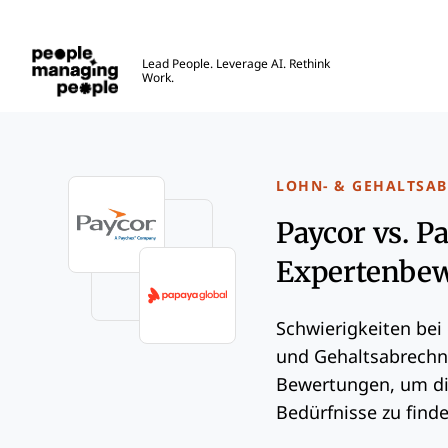
Menschen, die Menschen führen
Lead People. Leverage AI. Rethink
Work.
Skip to main content
LOHN- & GEHALTSA
Paycor vs. P
Expertenbew
Schwierigkeiten bei
und Gehaltsabrechn
Bewertungen, um di
Bedürfnisse zu finde