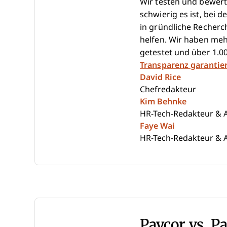
Wir testen und bewert
schwierig es ist, bei d
in gründliche Recherc
helfen. Wir haben me
getestet und über 1.
Transparenz garantie
David Rice
Chefredakteur
Kim Behnke
HR-Tech-Redakteur & A
Faye Wai
HR-Tech-Redakteur & A
Paycor vs. P