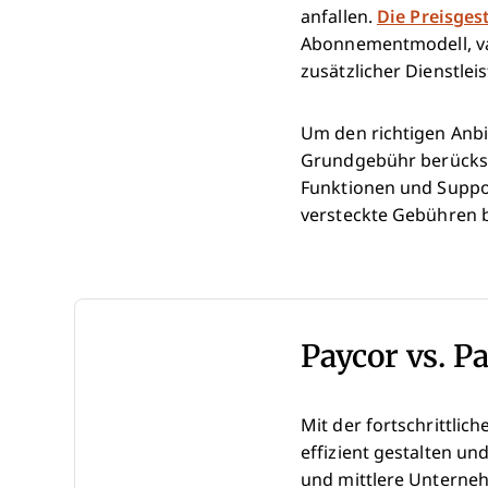
anfallen.
Die Preisges
Abonnementmodell, var
zusätzlicher Dienstle
Um den richtigen Anbie
Grundgebühr berücksic
Funktionen und Suppor
versteckte Gebühren b
Paycor vs. P
Mit der fortschrittli
effizient gestalten u
und mittlere Untern