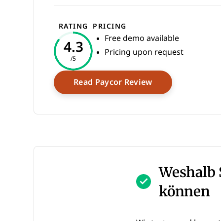
RATING
PRICING
Free demo available
4.3
Pricing upon request
/5
Opens New Win
Read Paycor Review
Weshalb 
können