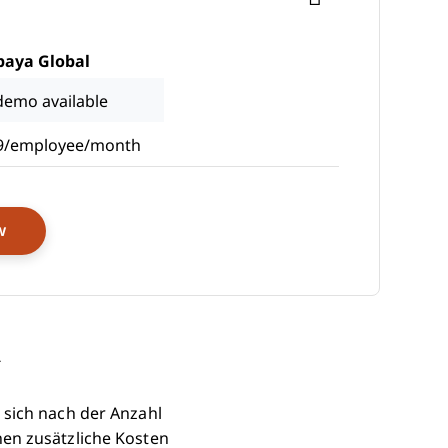
paya Global
demo available
9/employee/month
Opens New Window
w
n
 sich nach der Anzahl
en zusätzliche Kosten