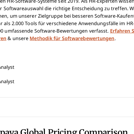
en HR-Software-Systeme seit 2019. Als HR-Experten wissen w
er Softwareauswahl die richtige Entscheidung zu treffen. Wir
hen, um unserer Zielgruppe bei besseren Software-Kaufe
hr als 2.000 Tools für verschiedene Anwendungsfälle im 
000 umfassende Software-Bewertungen verfasst.
Erfahren S
ren
& unsere
Methodik für Softwarebewertungen
.
nalyst
nalyst
apaya Global Pricing Comparison