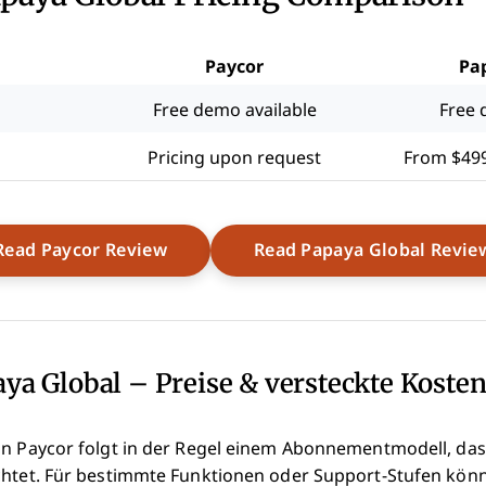
Paycor
Pa
Free demo available
Free 
Pricing upon request
From $49
Opens New Window
Read Paycor Review
Read Papaya Global Revie
aya Global – Preise & versteckte Koste
on Paycor folgt in der Regel einem Abonnementmodell, das
chtet. Für bestimmte Funktionen oder Support-Stufen könn