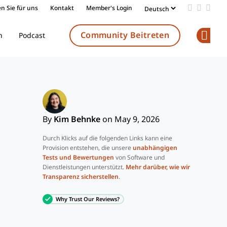
n Sie für uns
Kontakt
Member's Login
Add us on
Follow 
Follo
Community Beitreten
n
Podcast
Op
By
Kim Behnke
on May 9, 2026
Durch Klicks auf die folgenden Links kann eine
Provision entstehen, die unsere
unabhängigen
Tests und Bewertungen
von Software und
Dienstleistungen unterstützt.
Mehr darüber, wie wir
Transparenz sicherstellen
.
Why Trust Our Reviews?