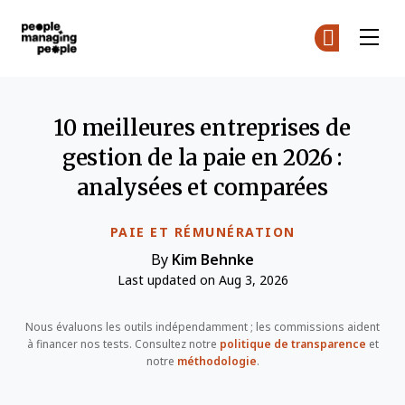
Gestion des personnes
Re
Re
Skip to main content
10 meilleures entreprises de
gestion de la paie en 2026 :
analysées et comparées
PAIE ET RÉMUNÉRATION
By
Kim Behnke
Last updated on Aug 3, 2026
Nous évaluons les outils indépendamment ; les commissions aident
à financer nos tests. Consultez notre
politique de transparence
et
notre
méthodologie
.