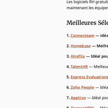
Les logiciels RH gratui
maintenant les équipes
Meilleures Sél
1.
Connecteam
—
idéa
2.
Homebase
—
Meill
3.
Hireflix
—
Idéal po
4.
TalentHR
—
Meilleu
5.
Express Evaluation
6.
Zoho People
—
Idéa
7.
Apptivo
—
Idéal po