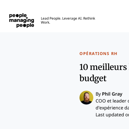
Gestion des personnes
Lead People. Leverage AI. Rethink
Work.
Skip to main content
OPÉRATIONS RH
10 meilleurs
budget
By
Phil Gray
COO et leader 
d'expérience da
Last updated on