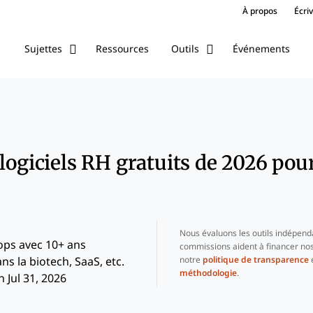
À propos
Écri
Ressources
Événements
Sujettes
Outils
 logiciels RH gratuits de 2026 pou
Nous évaluons les outils indépend
ops avec 10+ ans
commissions aident à financer nos
notre
politique de transparence
e
ns la biotech, SaaS, etc.
méthodologie
.
 Jul 31, 2026