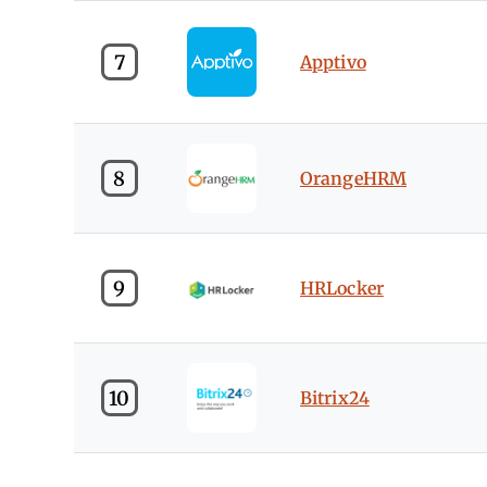
7
Apptivo
8
OrangeHRM
9
HRLocker
10
Bitrix24