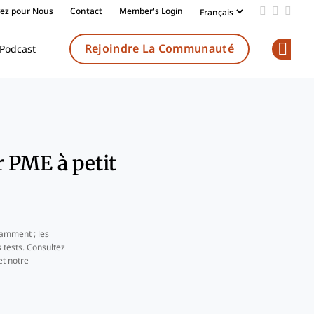
vez pour Nous
Contact
Member's Login
Add us on
Follow 
Follo
Rejoindre La Communauté
Podcast
Op
r PME à petit
amment ; les
 tests. Consultez
t notre