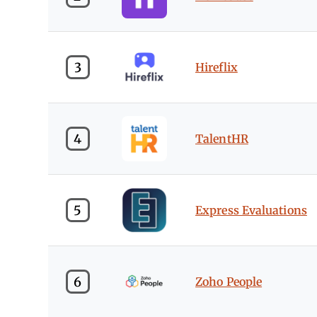
3
Hireflix
4
TalentHR
5
Express Evaluations
6
Zoho People