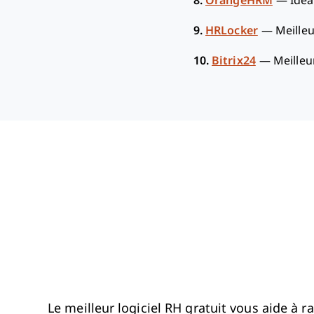
8.
OrangeHRM
—
Idéa
9.
HRLocker
—
Meille
10.
Bitrix24
—
Meilleu
Le meilleur logiciel RH gratuit vous aide à 