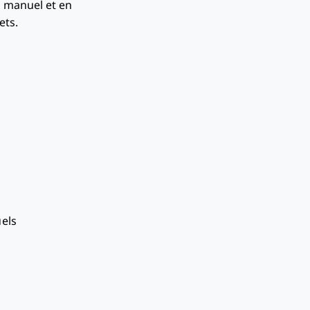
il manuel et en
ets.
uels