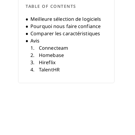
TABLE OF CONTENTS
Meilleure sélection de logiciels
Pourquoi nous faire confiance
Comparer les caractéristiques
Avis
Connecteam
Homebase
Hireflix
TalentHR
Express Evaluations
Zoho People
Apptivo
OrangeHRM
HRLocker
Bitrix24
Autres logiciels RH gratuits
Avis associés
Critères de sélection