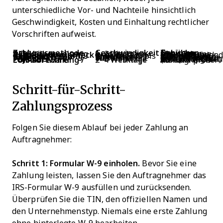
unterschiedliche Vor- und Nachteile hinsichtlich
Geschwindigkeit, Kosten und Einhaltung rechtlicher
Vorschriften aufweist.
Zahlungsmethode
Geschwindigkeit
Typische Gebühren
ACH / Direktüberweisung
1–2 Werktage
$0 – $3 pro Überweisung
Verrechnungsscheck
3–10 Werktage
~$5 pro Scheck (Arbeitsaufwand, Druck, Porto)
Banküberweisung
Gleicher Tag bis 3 Werktage
$20 – $50 pro Überweisung
PayPal / Venmo (Business)
Sofort bis 1 Werktag
1,9% – 3,5% pro Transaktion
Wise
Minuten bis 2 Werktage
0,4% – 1,5% pro Überweisung
Payoneer
1–3 Werktage
0% – 2% (je nach Auszahlungsart unterschiedlich)
Lohnabrechnung / EOR-Software
2–4 Werktage
$6 – $49 pro Auftragnehmer / Monat
Schritt-für-Schritt-
Zahlungsprozess
Folgen Sie diesem Ablauf bei jeder Zahlung an
Auftragnehmer:
Schritt 1: Formular W-9 einholen.
Bevor Sie eine
Zahlung leisten, lassen Sie den Auftragnehmer das
IRS-Formular W-9 ausfüllen und zurücksenden.
Überprüfen Sie die TIN, den offiziellen Namen und
den Unternehmenstyp. Niemals eine erste Zahlung