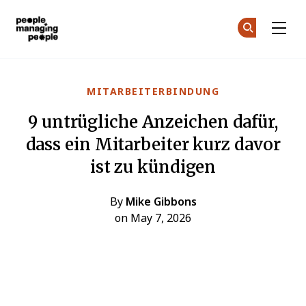
Menschen, die Menschen führen
Co
Co
Skip to main content
MITARBEITERBINDUNG
9 untrügliche Anzeichen dafür,
dass ein Mitarbeiter kurz davor
ist zu kündigen
By
Mike Gibbons
on May 7, 2026