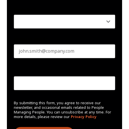
Last name
Seniority
*
Business email
*
Create Password
*
By submitting this form, you agree to receive our
newsletter, and occasional emails related to People
Managing People. You can unsubscribe at any time. For
more details, please review our
Privacy Policy