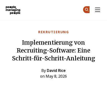
Menschen, die Menschen führen
Co
Co
Skip to main content
REKRUTIERUNG
Implementierung von
Recruiting-Software: Eine
Schritt-für-Schritt-Anleitung
By
David Rice
on May 8, 2026