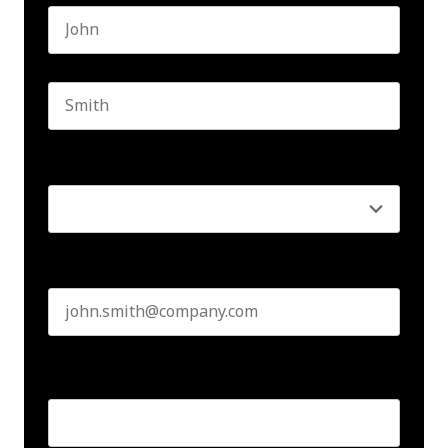
First name
Last name
Seniority
*
Business email
*
Create Password
*