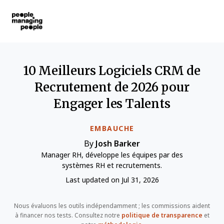
Gestion des personnes
Skip to main content
10 Meilleurs Logiciels CRM de
Recrutement de 2026 pour
Engager les Talents
EMBAUCHE
By
Josh Barker
Manager RH, développe les équipes par des
systèmes RH et recrutements.
Last updated on Jul 31, 2026
Nous évaluons les outils indépendamment ; les commissions aident
à financer nos tests. Consultez notre
politique de transparence
et