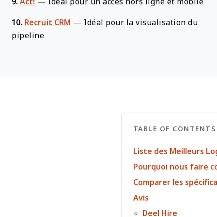
9.
Act!
—
Idéal pour un accès hors ligne et mobile
10.
Recruit CRM
—
Idéal pour la visualisation du
pipeline
TABLE OF CONTENTS
Liste des Meilleurs L
Pourquoi nous faire c
Comparer les spécific
Avis
Deel Hire