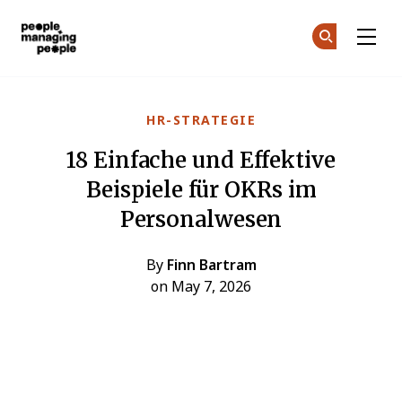
Menschen, die Menschen führen
Co
Co
Skip to main content
HR-STRATEGIE
18 Einfache und Effektive
Beispiele für OKRs im
Personalwesen
By
Finn Bartram
on May 7, 2026