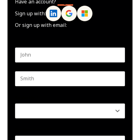
Have an account?
Log In
Sign up with:
Or sign up with email:
Name
*
First name
Last name
Seniority
*
Business email
*