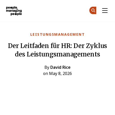
Menschen, die Menschen führen
Co
Co
Skip to main content
LEISTUNGSMANAGEMENT
Der Leitfaden für HR: Der Zyklus
des Leistungsmanagements
By
David Rice
on May 8, 2026