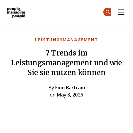
Menschen, die Menschen führen
Co
Co
Skip to main content
LEISTUNGSMANAGEMENT
7 Trends im
Leistungsmanagement und wie
Sie sie nutzen können
By
Finn Bartram
on May 8, 2026