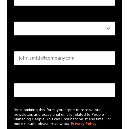
Last name
Seniority
*
Business email
*
Create Password
*
By submitting this form, you agree to receive our
newsletter, and occasional emails related to People
Managing People. You can unsubscribe at any time. For
more details, please review our
Privacy Policy