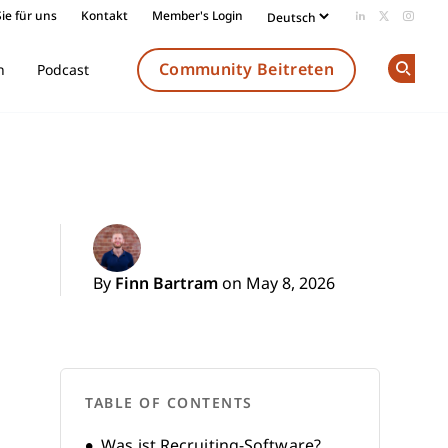
ie für uns
Kontakt
Member's Login
Add us on Li
Follow us
Follow
Community Beitreten
n
Podcast
Op
By
Finn Bartram
on May 8, 2026
TABLE OF CONTENTS
Was ist Recruiting-Software?