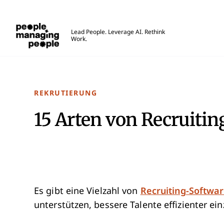
Menschen, die Menschen führen
Lead People. Leverage AI. Rethink
Work.
Skip to main content
REKRUTIERUNG
15 Arten von Recruiti
Es gibt eine Vielzahl von
Recruiting-Softwa
unterstützen, bessere Talente effizienter ein