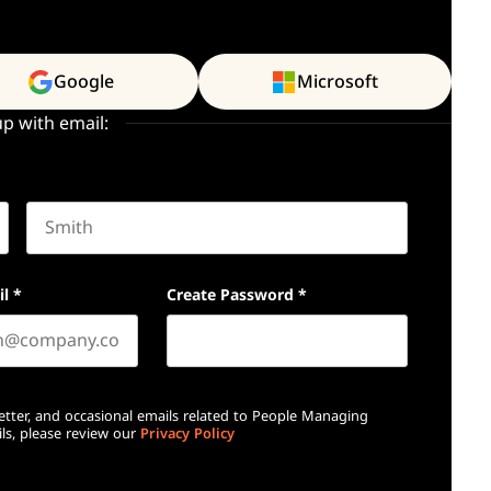
Google
Microsoft
up with email:
Last name
il
*
Create Password
*
etter, and occasional emails related to People Managing
ls, please review our
Privacy Policy