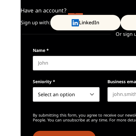
Have an account?
Log In
Sign up with:
LinkedIn
Or sign 
Name
*
First name
Seniority
*
Business ema
By submitting this form, you agree to receive our newsl
People. You can unsubscribe at any time. For more detai