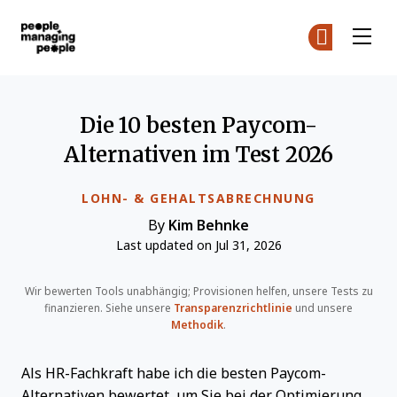
Menschen, die Menschen führen
Co
Co
Skip to main content
Die 10 besten Paycom-
Alternativen im Test 2026
LOHN- & GEHALTSABRECHNUNG
By
Kim Behnke
Last updated on Jul 31, 2026
Wir bewerten Tools unabhängig; Provisionen helfen, unsere Tests zu
finanzieren. Siehe unsere
Transparenzrichtlinie
und unsere
Methodik
.
Als HR-Fachkraft habe ich die besten Paycom-
Alternativen bewertet, um Sie bei der Optimierung