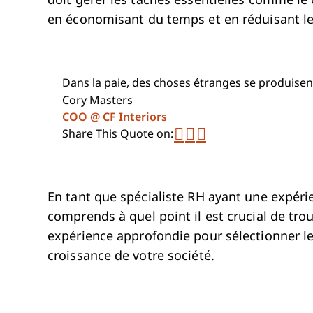
doit gérer les tâches essentielles comme le 
en économisant du temps et en réduisant le
Dans la paie, des choses étranges se produisent t
Cory Masters
Opens new window
COO @ CF Interiors
Share on Twitter
Share on Linked
Share on Face
Share This Quote on:
En tant que spécialiste RH ayant une expéri
comprends à quel point il est crucial de tro
expérience approfondie pour sélectionner les 
croissance de votre société.