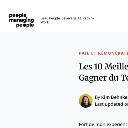
Gestion des personnes
Lead People. Leverage AI. Rethink
Work.
Skip to main content
PAIE ET RÉMUNÉRAT
Les 10 Meill
Gagner du T
By
Kim Behnke
Last updated on
Fort de mon expérience 