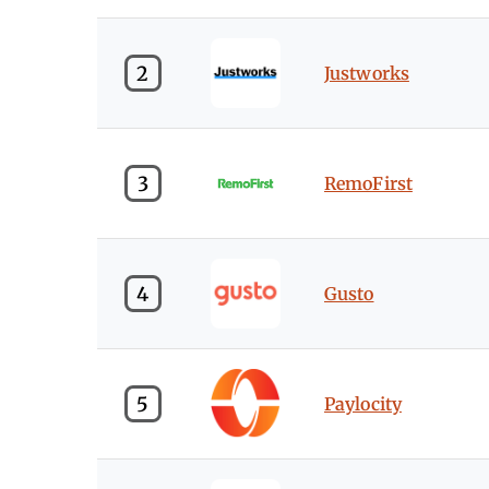
2
Justworks
3
RemoFirst
4
Gusto
5
Paylocity