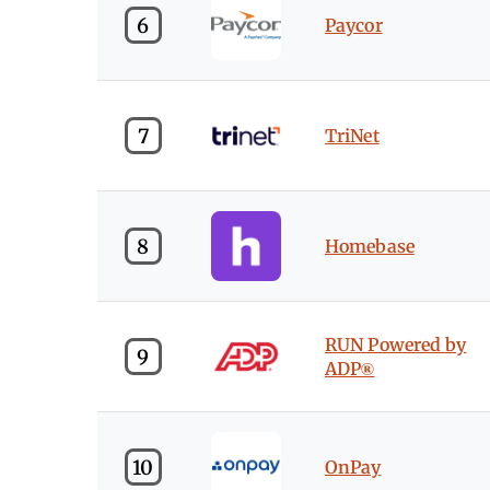
6
Paycor
7
TriNet
8
Homebase
RUN Powered by
9
ADP®
10
OnPay