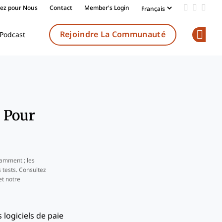
vez pour Nous
Contact
Member's Login
Add us on
Follow 
Follo
Rejoindre La Communauté
Podcast
Op
e Pour
amment ; les
 tests. Consultez
t notre
 logiciels de paie