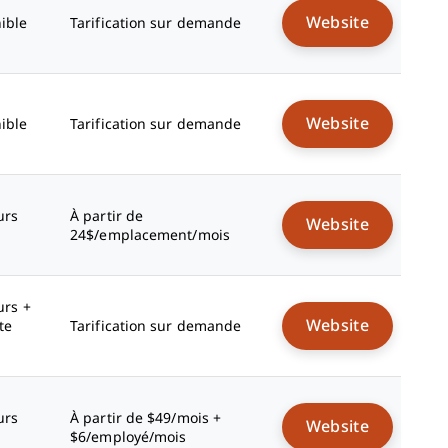
Website
ible
Tarification sur demande
Website
ible
Tarification sur demande
urs
À partir de
Website
24$/emplacement/mois
urs +
Website
te
Tarification sur demande
urs
À partir de $49/mois +
Website
$6/employé/mois