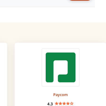
Paycom
4.3