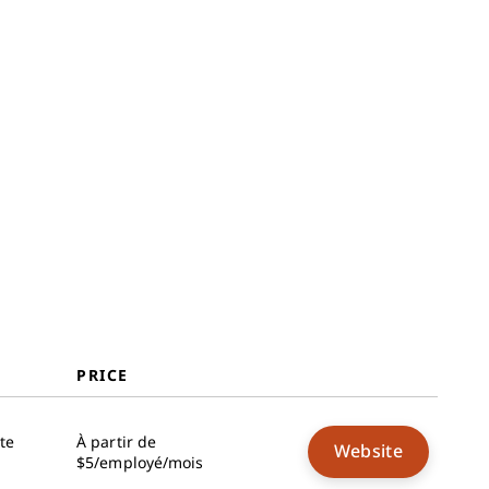
PRICE
te
À partir de
Website
$5/employé/mois