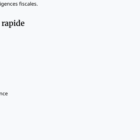
igences fiscales.
 rapide
ance