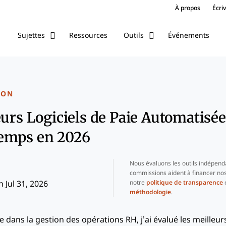
À propos
Écri
Ressources
Événements
Sujettes
Outils
ION
eurs Logiciels de Paie Automatisé
emps en 2026
Nous évaluons les outils indépend
commissions aident à financer nos
notre
politique de transparence
e
 Jul 31, 2026
méthodologie
.
dans la gestion des opérations RH, j’ai évalué les meilleurs