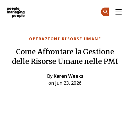
Gestione delle Persone
Un
Un
Skip to main content
OPERAZIONI RISORSE UMANE
Come Affrontare la Gestione
delle Risorse Umane nelle PMI
By
Karen Weeks
on Jun 23, 2026