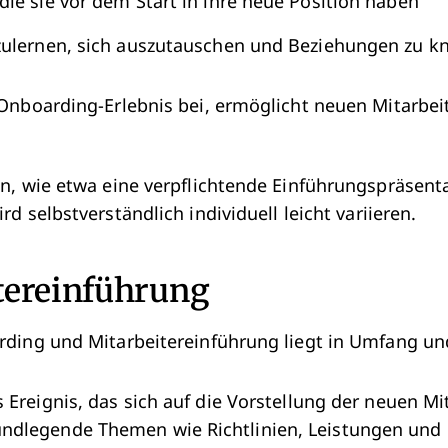
ie sie vor dem Start in ihre neue Position haben
zulernen, sich auszutauschen und Beziehungen zu k
Onboarding-Erlebnis bei, ermöglicht neuen Mitarbei
n, wie etwa eine verpflichtende Einführungspräsenta
rd selbstverständlich individuell leicht variieren.
tereinführung
rding und Mitarbeitereinführung liegt in Umfang un
s Ereignis, das sich auf die Vorstellung der neuen M
ndlegende Themen wie Richtlinien, Leistungen und e