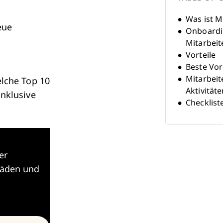
Was ist M
eue
Onboardi
Mitarbeit
Vorteile
Beste Vo
Mitarbeit
elche Top 10
Aktivitäte
inklusive
Checklist
Mitarbeit
Kostenlos
er
fäden und