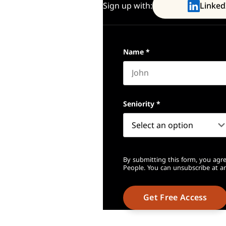
Sign up with:
Linked
Name
*
First name
Seniority
*
By submitting this form, you agre
People. You can unsubscribe at an