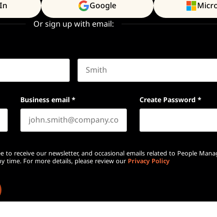
In
Google
Micr
Or sign up with email:
Last name
Business email
*
Create Password
*
e to receive our newsletter, and occasional emails related to People Mana
y time. For more details, please review our
Privacy Policy