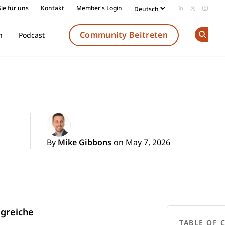
ie für uns
Kontakt
Member's Login
Add us on Li
Follow us
Follow
Community Beitreten
n
Podcast
Op
By
Mike Gibbons
on May 7, 2026
lgreiche
TABLE OF 