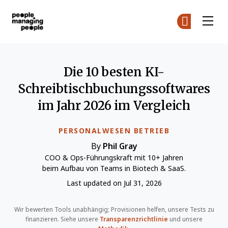
Menschen, die Menschen führen
Co
Co
Skip to main content
Die 10 besten KI-
Schreibtischbuchungssoftwares
im Jahr 2026 im Vergleich
PERSONALWESEN BETRIEB
By
Phil Gray
COO & Ops-Führungskraft mit 10+ Jahren
beim Aufbau von Teams in Biotech & SaaS.
Last updated on Jul 31, 2026
Wir bewerten Tools unabhängig; Provisionen helfen, unsere Tests zu
finanzieren. Siehe unsere
Transparenzrichtlinie
und unsere