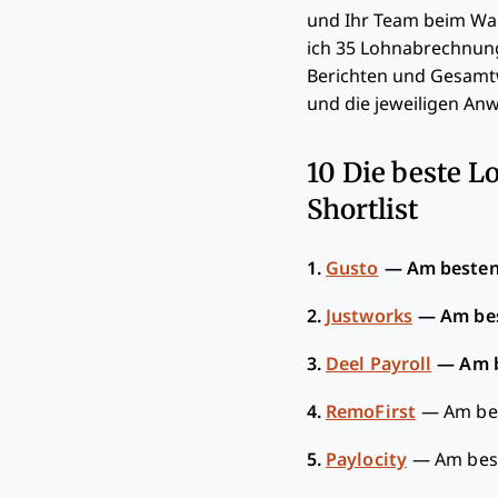
und Ihr Team beim Wa
ich 35 Lohnabrechnung
Berichten und Gesamtw
und die jeweiligen An
10 Die beste 
Shortlist
1.
Gusto
—
Am besten
2.
Justworks
—
Am bes
3.
Deel Payroll
—
Am b
4.
RemoFirst
—
Am be
5.
Paylocity
—
Am bes