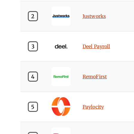
2
Justworks
3
Deel Payroll
4
RemoFirst
5
Paylocity