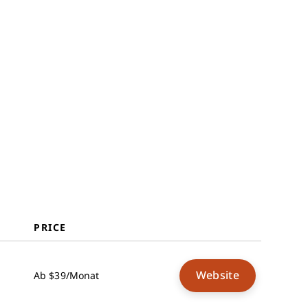
TriNet
Paycor
Homebase
RUN Powered by ADP®
Weitere
Lohnabrechnungssoftwares für
kleine Unternehmen
Verwandte Testberichte
Auswahlkriterien
Wie wählt man aus
Was ist
Lohnabrechnungssoftware für
kleine Unternehmen?
Funktionen
PRICE
Vorteile
Kosten & Preise
FAQs
Website
Ab $39/Monat