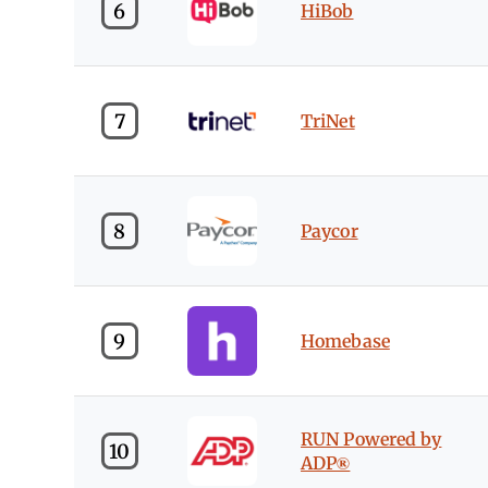
6
HiBob
7
TriNet
8
Paycor
9
Homebase
RUN Powered by
10
ADP®