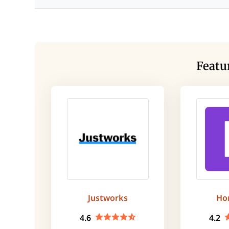
Featu
Justworks
Ho
4.6
4.2