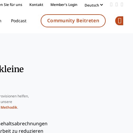
n Sie für uns
Kontakt
Member's Login
Add us on
Follow 
Follo
Community Beitreten
n
Podcast
Op
kleine
ovisionen helfen,
e unsere
e
Methodik
.
 Gehaltsabrechnungen
Arbeit zu reduzieren