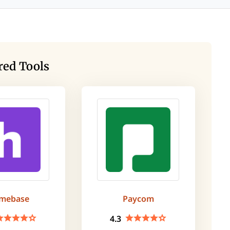
red Tools
mebase
Paycom
4.3