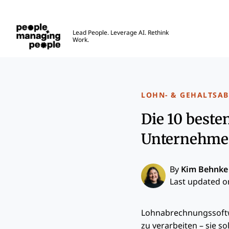
Menschen, die Menschen führen
Lead People. Leverage AI. Rethink
Work.
Skip to main content
LOHN- & GEHALTSA
Die 10 beste
Unternehmen
By
Kim Behnke
Last updated on
Lohnabrechnungssoftw
zu verarbeiten – sie so