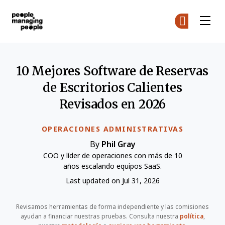
Personas que gestionan personas
Ún
Ún
Skip to main content
10 Mejores Software de Reservas
de Escritorios Calientes
Revisados en 2026
OPERACIONES ADMINISTRATIVAS
By
Phil Gray
COO y líder de operaciones con más de 10
años escalando equipos SaaS.
Last updated on Jul 31, 2026
Revisamos herramientas de forma independiente y las comisiones
ayudan a financiar nuestras pruebas. Consulta nuestra
política
,