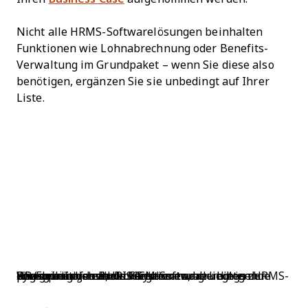
Nicht alle HRMS-Softwarelösungen beinhalten
Funktionen wie Lohnabrechnung oder Benefits-
Verwaltung im Grundpaket – wenn Sie diese also
benötigen, ergänzen Sie sie unbedingt auf Ihrer
Liste.
Wie gezeigt, sind HRIS-Systeme am preisgünstigsten, decken aber nur grundlegende HR-Funktionen ab. Im Gegensatz dazu bieten HRMS-Systeme umfassende Funktionen, allerdings zu einem höheren Preis. HCM-Software liegt in der Regel preislich dazwischen.