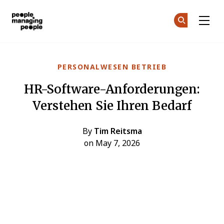
Menschen, die Menschen führen
Co
Co
Skip to main content
PERSONALWESEN BETRIEB
HR-Software-Anforderungen:
Verstehen Sie Ihren Bedarf
By
Tim Reitsma
on May 7, 2026