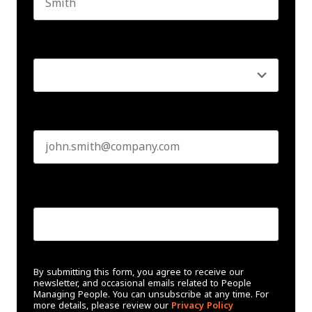
Last name
Seniority
*
Business email
*
Create Password
*
By submitting this form, you agree to receive our
newsletter, and occasional emails related to People
Managing People. You can unsubscribe at any time. For
more details, please review our
Privacy Policy