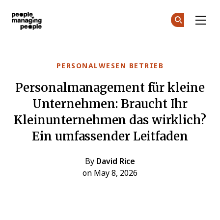
Menschen, die Menschen führen
Co
Co
Skip to main content
PERSONALWESEN BETRIEB
Personalmanagement für kleine
Unternehmen: Braucht Ihr
Kleinunternehmen das wirklich?
Ein umfassender Leitfaden
By
David Rice
on May 8, 2026