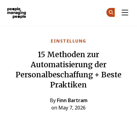
Menschen, die Menschen führen
Co
Co
Skip to main content
EINSTELLUNG
15 Methoden zur
Automatisierung der
Personalbeschaffung + Beste
Praktiken
By
Finn Bartram
on May 7, 2026