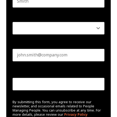
Last name
Seniority
*
Business email
*
Create Password
*
By submitting this form, you agree to receive our
newsletter, and occasional emails related to People
Managing People. You can unsubscribe at any time. For
more details, please review our
Privacy Policy